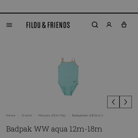
hoofdinhoud
Afbeeldingengalerij overslaan
Home
Outlet
Meisjes (12m-10j)
Badpakken & Bikini's
Badpak WW aqua 12m-18m