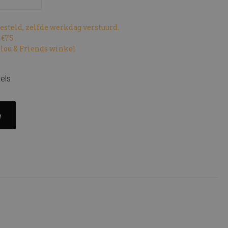
 besteld, zelfde werkdag verstuurd.
 €75
ilou & Friends winkel
els