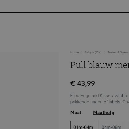
NTENKORTING | GRATIS THUISLEVERING VANAF €75 | G
Home
Baby's (OX)
Truien & Sweat
Pull blauw me
€ 43,99
Filou Hugs and Kisses: zachte
prikkende naden of labels. Onv
Maat
Maathulp
01m-04m
04m-08m