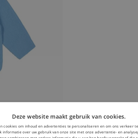
Deze website maakt gebruik van cookies.
n cookies om inhoud en advertenties te personaliseren en om ons verkeer te
 informatie over uw gebruik van onze site met onze advertentie- en analyse
nen combineren met andere informatie die u aan hen heeft verstrekt of die z