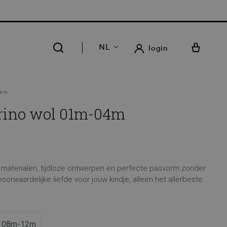
RATIS LEVERING EN RETOUR IN ONZE 14 WINKELS
NL
login
ers
rino wol 01m-04m
 materialen, tijdloze ontwerpen en perfecte pasvorm zonder
oorwaardelijke liefde voor jouw kindje, alleen het allerbeste.
08m-12m