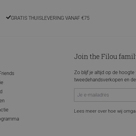
GRATIS THUISLEVERING VANAF €75
Join the Filou famil
Zo blijf je altijd op de hoogt
Friends
tweedehandsverkopen en de 
ie
d
ten
ctie
Lees meer over hoe wij omga
programma