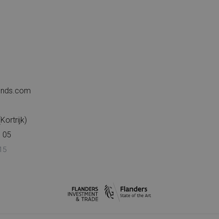
iends.com
ortrijk)
 05
15