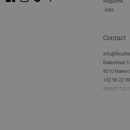
Magazine
Jobs
Contact
info@filoufr
Baliestraat 5
8510 Marke (K
+32 56 22 99
BE0435 732 2