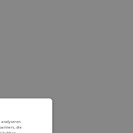
 analyseren.
partners, die
ij hebben