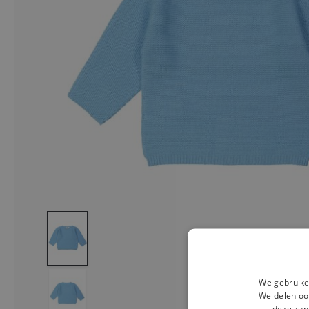
We gebruike
We delen ook
deze kun