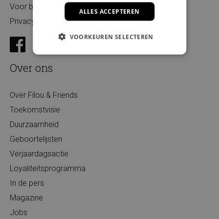
Voor bedrijven
ALLES ACCEPTEREN
Privacy
VOORKEUREN SELECTEREN
Over ons
Over Filou & Friends
Toekomstvisie
Duurzaamheid
Geboortelijsten
Verjaardagsactie
Loyaliteitsprogramma
In de pers
Magazine
Jobs