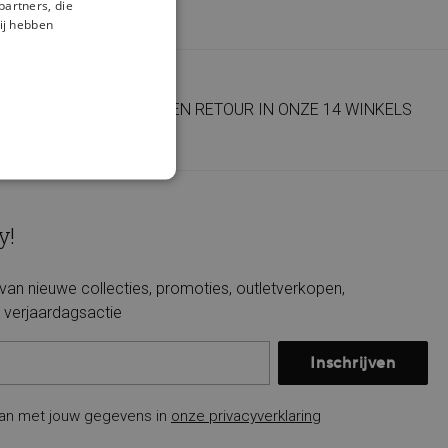
partners, die
ij hebben
GRATIS LEVERING EN RETOUR IN ONZE 14 WINKELS
y!
e van nieuwe collecties, promoties, outletverkopen,
verjaardagsactie
Inschrijven
an met jouw gegevens in
onze privacyverklaring