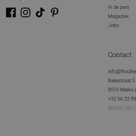
In de pers
Magazine
Jobs
Contact
info@filoufr
Baliestraat 5
8510 Marke (K
+32 56 22 99
BE0435 732 2