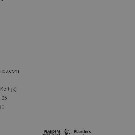
iends.com
ortrijk)
 05
15