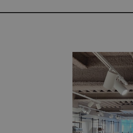
NTENKORTING | GRATIS THUISLEVERING VANAF €75 | G