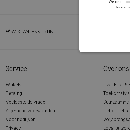
We delen ook
deze kun
5% KLANTENKORTING
Service
Over ons
Winkels
Over Filou & 
Betaling
Toekomstvis
Veelgestelde vragen
Duurzaamhei
Algemene voorwaarden
Geboortelijs
Voor bedrijven
Verjaardagsa
Privacy
Loyaliteits