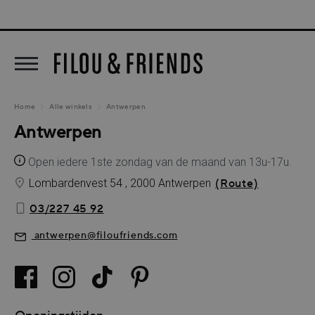
New arrivals out now!
5% KLA
oekopdracht
Ga naar de hoofdnavigatie
Home
Alle winkels
Antwerpen
Antwerpen
Open iedere 1ste zondag van de maand van 13u-17u.
Lombardenvest 54 , 2000 Antwerpen
(Route)
03/227 45 92
antwerpen@filoufriends.com