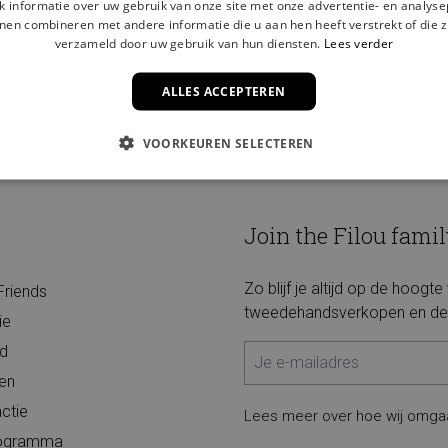
 informatie over uw gebruik van onze site met onze advertentie- en analyse
nen combineren met andere informatie die u aan hen heeft verstrekt of die z
verzameld door uw gebruik van hun diensten.
Lees verder
ALLES ACCEPTEREN
GRATIS THUISLEVERING VANAF €75
VOORKEUREN SELECTEREN
Join the Filou famil
Zo blijf je altijd op de hoogt
Friends
tweedehandsverkopen en de 
ie
d
ten
ctie
Lees meer over hoe wij omga
programma