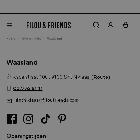
New arrivals out n
hoofdinhoud
Home
Alle winkels
Waasland
Waasland
Kapelstraat 100 , 9100 Sint-Niklaas
(Route)
03/776 21 11
sintniklaas@filoufriends.com
Openingstijden