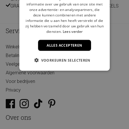
informatie over uw gebruik van onze site met
GRATIS LEVERING EN RETOUR IN ONZE 14 WINKELS
onze advertentie- en analysepartners, die
deze kunnen combineren met andere
informatie die u aan hen heeft verstrekt of die
zij hebben verzameld door uw gebruik van hun
Service
diensten.
Lees verder
ALLES ACCEPTEREN
Winkels
Betaling
VOORKEUREN SELECTEREN
Veelgestelde vragen
Algemene voorwaarden
Voor bedrijven
Privacy
Over ons