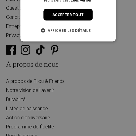
leurs services.
Lees verder
Questions fréquentes
ACCEPTER TOUT
Conditions
Entreprises
AFFICHER LES DÉTAILS
Privacy
À propos de nous
A propos de Filou & Friends
Notre vision de l'avenir
Durabilité
Listes de naissance
Action d'anniversaire
Programme de fidélité
Dans la presse