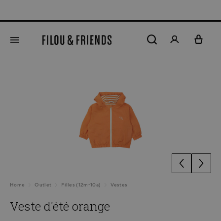
tenu principal
Ignorer la galerie d'images
Home
Outlet
Filles (12m-10a)
Vestes
Veste d'été orange