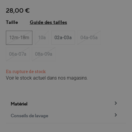
28,00 €
Taille
Guide des tailles
12m-18m
10a
02a-03a
04a-05a
(Cette option n'est pas disponible pour le moment.)
(Cette option n'est pas disponible pour le momen
(Cette option n'est pas
06a-07a
08a-09a
(Cette option n'est pas disponible pour le moment.)
(Cette option n'est pas disponible pour le mome
En rupture de stock
Voir le stock actuel dans nos magasins.
Matériel
Conseils de lavage