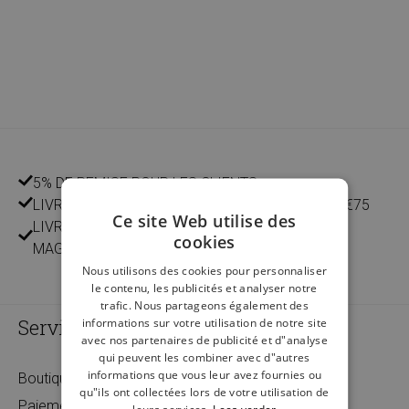
5% DE REMISE POUR LES CLIENTS
LIVRAISON GRATUITE À DOMICILE À PARTIR DE €75
Ce site Web utilise des
LIVRAISON ET RETOUR GRATUITS DANS NOS 14
cookies
MAGASINS
Nous utilisons des cookies pour personnaliser
le contenu, les publicités et analyser notre
trafic. Nous partageons également des
Service
informations sur votre utilisation de notre site
avec nos partenaires de publicité et d"analyse
qui peuvent les combiner avec d"autres
informations que vous leur avez fournies ou
Boutiques
qu"ils ont collectées lors de votre utilisation de
Paiement