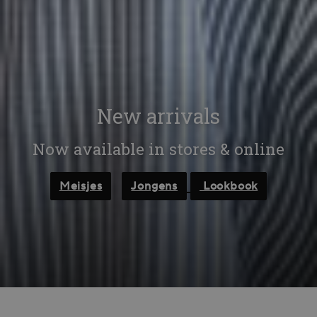
New arrivals
Now available in stores & online
Meisjes
Jongens
Lookbook