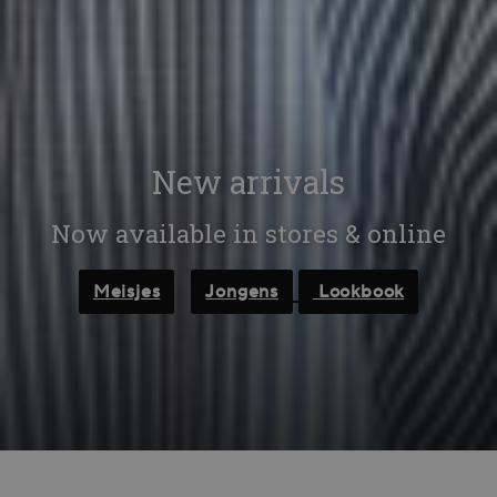
New arrivals
Now available in stores & online
Meisjes
Jongens
Lookbook