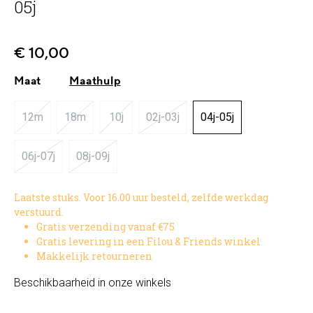
05j
€ 10,00
Maat
Maathulp
12m
18m
10j
02j-03j
04j-05j
(Deze optie is momenteel niet beschikbaar.)
(Deze optie is momenteel niet beschikbaar.)
(Deze optie is momenteel niet beschikbaar.)
(Deze optie is momenteel niet bes
06j-07j
08j-09j
(Deze optie is momenteel niet beschikbaar.)
(Deze optie is momenteel niet beschikbaar.)
Laatste stuks. Voor 16.00 uur besteld, zelfde werkdag
verstuurd.
Gratis verzending vanaf €75
Gratis levering in een Filou & Friends winkel
Makkelijk retourneren
Beschikbaarheid in onze winkels