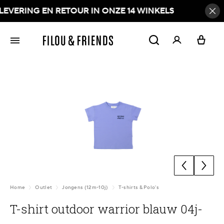
VERING EN RETOUR IN ONZE 14 WINKELS
hoofdinhoud
Afbeeldingengalerij overslaan
Home
Outlet
Jongens (12m-10j)
T-shirts & Polo's
T-shirt outdoor warrior blauw 04j-