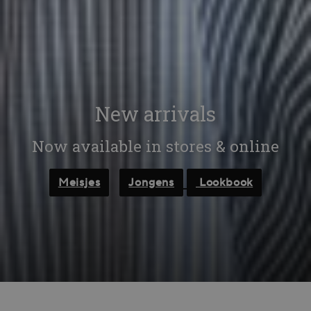
New arrivals
Now available in stores & online
Meisjes
Jongens
Lookbook